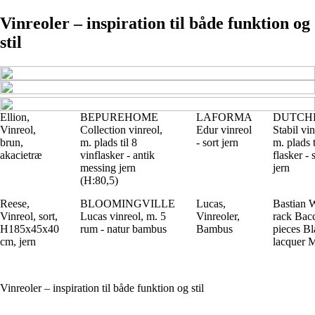
Vinreoler – inspiration til både funktion og
stil
Ellion,
BEPUREHOME
LAFORMA
DUTCH
Vinreol,
Collection vinreol,
Edur vinreol
Stabil vin
brun,
m. plads til 8
- sort jern
m. plads t
akacietræ
vinflasker - antik
flasker - 
messing jern
jern
(H:80,5)
Reese,
BLOOMINGVILLE
Lucas,
Bastian 
Vinreol, sort,
Lucas vinreol, m. 5
Vinreoler,
rack Bac
H185x45x40
rum - natur bambus
Bambus
pieces Bl
cm, jern
lacquer M
Vinreoler – inspiration til både funktion og stil