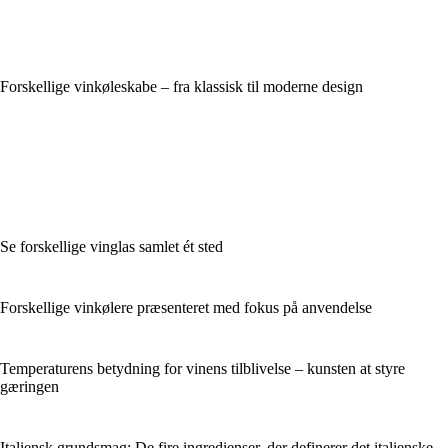
Forskellige vinkøleskabe – fra klassisk til moderne design
Se forskellige vinglas samlet ét sted
Forskellige vinkølere præsenteret med fokus på anvendelse
Temperaturens betydning for vinens tilblivelse – kunsten at styre
gæringen
Italiensk grundsmag: De fire ingredienser, der definerer det italienske