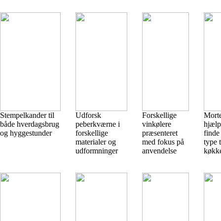
Stempelkander til
Udforsk
Forskellige
Morte
både hverdagsbrug
peberkværne i
vinkølere
hjælp 
og hyggestunder
forskellige
præsenteret
finde
materialer og
med fokus på
type t
udformninger
anvendelse
køkk