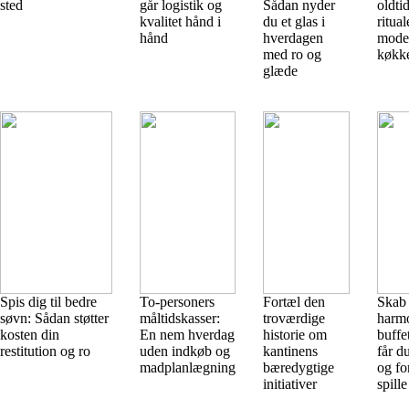
sted
går logistik og
Sådan nyder
oldti
kvalitet hånd i
du et glas i
ritual
hånd
hverdagen
mode
med ro og
køkk
glæde
Spis dig til bedre
To-personers
Fortæl den
Skab
søvn: Sådan støtter
måltidskasser:
troværdige
harm
kosten din
En nem hverdag
historie om
buffe
restitution og ro
uden indkøb og
kantinens
får d
madplanlægning
bæredygtige
og for
initiativer
spill