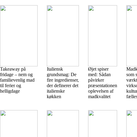
Takeaway på
Italiensk
Øjet spiser
Madk
fridage – nem og
grundsmag: De
med: Sådan
som s
familievenlig mad
fire ingredienser,
påvirker
værkt
til ferier og
der definerer det
præsentationen
virk
helligdage
italienske
oplevelsen af
kultu
køkken
madkvalitet
fælle