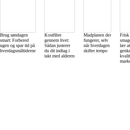
Brug søndagen
Kostfibre
Madplanen der
Frisk
smart: Forbered
gennem livet:
fungerer, selv
smage
ugen og spar tid på
Sådan justerer
når hverdagen
lær at
hverdagsmåltiderne
du dit indtag i
skifter tempo
genk
takt med alderen
kvali
mark