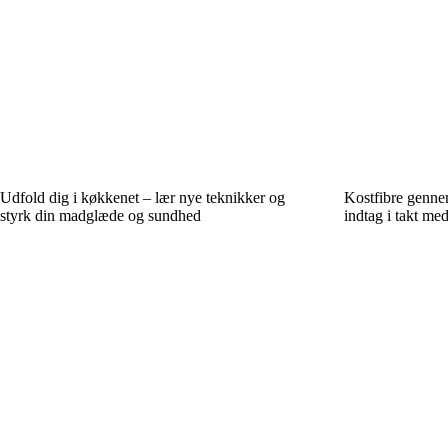
Udfold dig i køkkenet – lær nye teknikker og
Kostfibre gennem
styrk din madglæde og sundhed
indtag i takt me