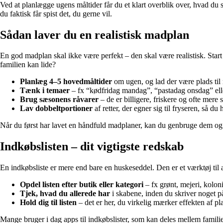
Ved at planlægge ugens måltider får du et klart overblik over, hvad du
du faktisk får spist det, du gerne vil.
Sådan laver du en realistisk madplan
En god madplan skal ikke være perfekt – den skal være realistisk. Star
familien kan lide?
Planlæg 4–5 hovedmåltider
om ugen, og lad der være plads til r
Tænk i temaer
– fx “kødfridag mandag”, “pastadag onsdag” elle
Brug sæsonens råvarer
– de er billigere, friskere og ofte mere
Lav dobbeltportioner
af retter, der egner sig til fryseren, så du
Når du først har lavet en håndfuld madplaner, kan du genbruge dem og b
Indkøbslisten – dit vigtigste redskab
En indkøbsliste er mere end bare en huskeseddel. Den er et værktøj til at
Opdel listen efter butik eller kategori
– fx grønt, mejeri, koloni
Tjek, hvad du allerede har
i skabene, inden du skriver noget p
Hold dig til listen
– det er her, du virkelig mærker effekten af p
Mange bruger i dag apps til indkøbslister, som kan deles mellem famil