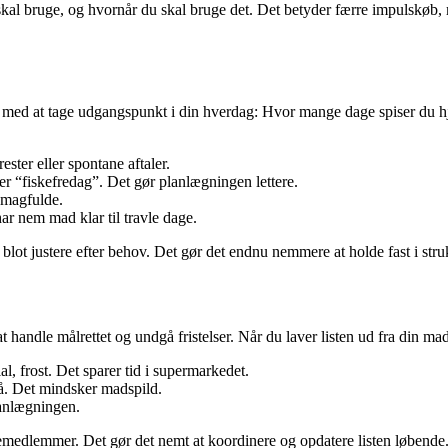
 skal bruge, og hvornår du skal bruge det. Det betyder færre impulskøb,
t med at tage udgangspunkt i din hverdag: Hvor mange dage spiser du hj
ester eller spontane aftaler.
r “fiskefredag”. Det gør planlægningen lettere.
 smagfulde.
 har nem mad klar til travle dage.
lot justere efter behov. Det gør det endnu nemmere at holde fast i stru
 handle målrettet og undgå fristelser. Når du laver listen ud fra din mad
al, frost. Det sparer tid i supermarkedet.
å. Det mindsker madspild.
lanlægningen.
iemedlemmer. Det gør det nemt at koordinere og opdatere listen løbende