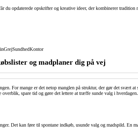
år du opdaterede opskrifter og kreative ideer, der kombinerer traditio
in
Grej
Sundhed
Kontor
øbslister og madplaner dig på vej
en. For mange er det netop manglen på struktur, der gør det svært at s
rblik, spare tid og gøre det lettere at træffe sunde valg i hverdagen.
tninger. Det kan føre til spontane indkøb, usunde valg og madspild. En 