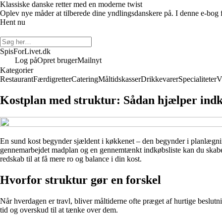
Klassiske danske retter med en moderne twist
Oplev nye måder at tilberede dine yndlingsdanskere på. I denne e-bog f
Hent nu
SpisForLivet.dk
Log på
Opret bruger
Mailnyt
Kategorier
Restaurant
Færdigretter
Catering
Måltidskasser
Drikkevarer
Specialiteter
V
Kostplan med struktur: Sådan hjælper indk
En sund kost begynder sjældent i køkkenet – den begynder i planlægning
gennemarbejdet madplan og en gennemtænkt indkøbsliste kan du skabe ove
redskab til at få mere ro og balance i din kost.
Hvorfor struktur gør en forskel
Når hverdagen er travl, bliver måltiderne ofte præget af hurtige beslu
tid og overskud til at tænke over dem.