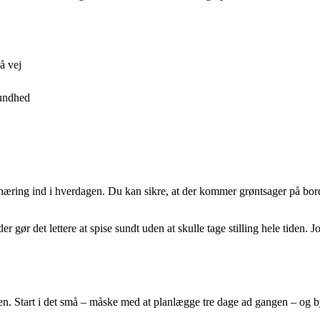
å vej
sundhed
næring ind i hverdagen. Du kan sikre, at der kommer grøntsager på borde
 gør det lettere at spise sundt uden at skulle tage stilling hele tiden.
inen. Start i det små – måske med at planlægge tre dage ad gangen – og 