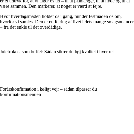
er et udtryk for, at vi tager os tid – til at planlægge, til at nyde og til at
være sammen. Den markerer, at noget er værd at fejre.
Hvor hverdagsmaden holder os i gang, minder festmaden os om,
hvorfor vi samles. Den er en fejring af livet i dets mange smagsnuancer
– fra det enkle til det overdådige.
Julefrokost som buffet: Sådan sikrer du høj kvalitet i hver ret
Forårskonfirmation i køligt vejr – sådan tilpasser du
konfirmationsmenuen