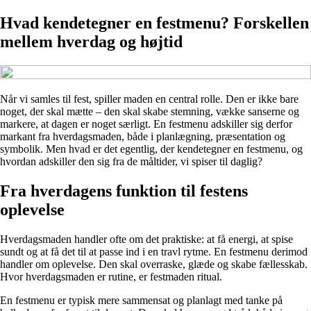
Hvad kendetegner en festmenu? Forskellen
mellem hverdag og højtid
Når vi samles til fest, spiller maden en central rolle. Den er ikke bare
noget, der skal mætte – den skal skabe stemning, vække sanserne og
markere, at dagen er noget særligt. En festmenu adskiller sig derfor
markant fra hverdagsmaden, både i planlægning, præsentation og
symbolik. Men hvad er det egentlig, der kendetegner en festmenu, og
hvordan adskiller den sig fra de måltider, vi spiser til daglig?
Fra hverdagens funktion til festens
oplevelse
Hverdagsmaden handler ofte om det praktiske: at få energi, at spise
sundt og at få det til at passe ind i en travl rytme. En festmenu derimod
handler om oplevelse. Den skal overraske, glæde og skabe fællesskab.
Hvor hverdagsmaden er rutine, er festmaden ritual.
En festmenu er typisk mere sammensat og planlagt med tanke på