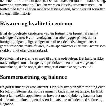
helheden – fra forret til dessert. Den skal have en rød tråd, både i smag,
farver og præsentation. Det kan være en klassisk tre-retters menu, en
buffet med tema eller en moderne tasting-menu, hvor hver ret fortæller
sin egen lille historie.
Råvarer og kvalitet i centrum
Et af de tydeligste kendetegn ved en festmenu er brugen af særligt
udvalgte råvarer. Hvor hverdagsmaden ofte bygger på det, der er
hurtigt og tilgængeligt, vælger man til fest de bedste ingredienser –
gerne sæsonens friske råvarer, lokale specialiteter eller luksusvarer som
skaldyr, vildt eller oksemørbrad.
Kvaliteten af råvarerne er med til at løfte oplevelsen. Det handler ikke
nødvendigvis om at bruge dyre produkter, men om at vælge med
omtanke og skabe noget, der smager af omtanke og overskud.
Sammensætning og balance
En god festmenu er afbalanceret. Den skal hverken være for tung eller
for let, og retterne skal spille sammen i både smag og tempo. En frisk
forret kan vække appetitten, en hovedret med dybde og karakter kan
danne midtpunktet, og en dessert kan afslutte måltidet med sødme og
elegance.