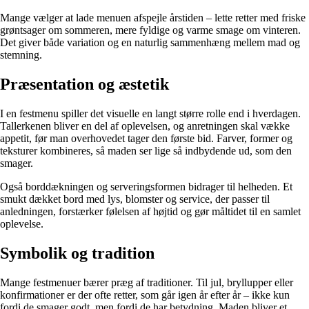
Mange vælger at lade menuen afspejle årstiden – lette retter med friske
grøntsager om sommeren, mere fyldige og varme smage om vinteren.
Det giver både variation og en naturlig sammenhæng mellem mad og
stemning.
Præsentation og æstetik
I en festmenu spiller det visuelle en langt større rolle end i hverdagen.
Tallerkenen bliver en del af oplevelsen, og anretningen skal vække
appetit, før man overhovedet tager den første bid. Farver, former og
teksturer kombineres, så maden ser lige så indbydende ud, som den
smager.
Også borddækningen og serveringsformen bidrager til helheden. Et
smukt dækket bord med lys, blomster og service, der passer til
anledningen, forstærker følelsen af højtid og gør måltidet til en samlet
oplevelse.
Symbolik og tradition
Mange festmenuer bærer præg af traditioner. Til jul, bryllupper eller
konfirmationer er der ofte retter, som går igen år efter år – ikke kun
fordi de smager godt, men fordi de har betydning. Maden bliver et